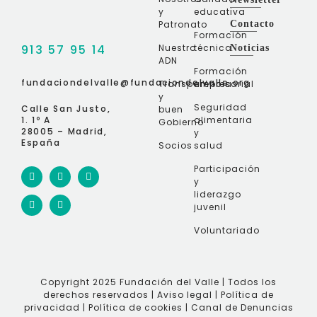
y
educativa
Patronato
Contacto
Formación
913 57 95 14
Nuestro
técnica
Noticias
ADN
Formación
fundaciondelvalle@fundaciondelvalle.org
Transparencia
empresarial
y
Seguridad
Calle San Justo,
buen
1. 1º A
alimentaria
Gobierno
28005 – Madrid,
y
España
Socios
salud
Participación
y
liderazgo
juvenil
Voluntariado
Copyright 2025 Fundación del Valle | Todos los
derechos reservados |
Aviso legal
|
Política de
privacidad
|
Política de cookies
|
Canal de Denuncias