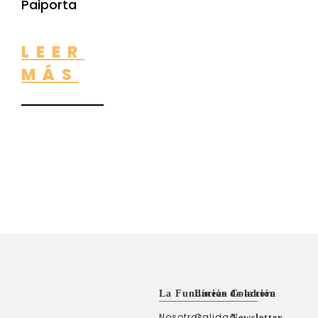
Paiporta
LEER
MÁS
La Fundación
Líneas de acción
Colabora
Nosotros
Calidad
Newsletter