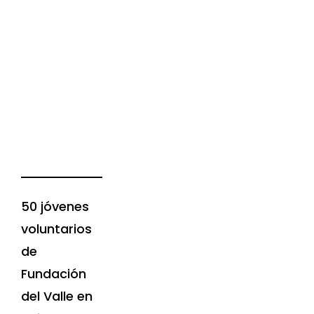
rios
ión
le
ta
ado
50 jóvenes
voluntarios
de
Fundación
del Valle en