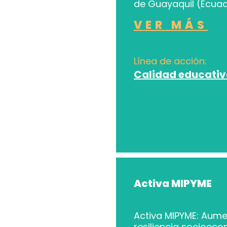
de Guayaquil (Ecuad
VER MÁS
Línea de acción:
Calidad educati
Activa MIPYME
Activa MIPYME: Aume
resiliencia socioec