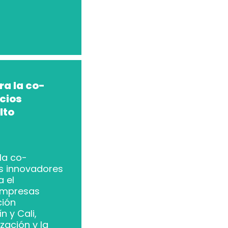
ra la co-
cios
lto
la co-
os innovadores
a el
 empresas
ción
n y Cali,
ización y la