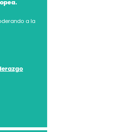
ropea.
derando a la
iderazgo