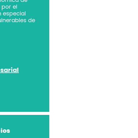
por el
n especial
ulnerables de
sarial
ios