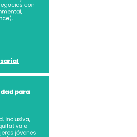
negocios con
onmental,
nce).
sarial
idad para
, inclusiva,
quitativa e
jeres jóvenes