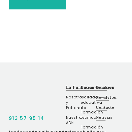
La Fundación
Líneas de acción
Colabora
Nosotros
Calidad
Newsletter
y
educativa
Patronato
Contacto
Formación
913 57 95 14
Nuestro
técnica
Noticias
ADN
Formación
fundaciondelvalle@fundaciondelvalle.org