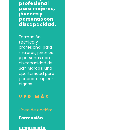
profesional
para mujeres,
jóvenes y
personas con
discapacidad.
Formación
técnica y
profesional para
mujeres, jóvenes
y personas con
discapacidad de
San Marcos: una
oportunidad para
generar empleos
dignos.
VER MÁS
Línea de acción:
Formación
empresarial