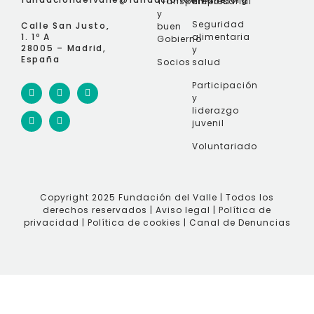
Transparencia
empresarial
y
Seguridad
Calle San Justo,
buen
1. 1º A
alimentaria
Gobierno
28005 – Madrid,
y
España
Socios
salud
Participación
y
liderazgo
juvenil
Voluntariado
Copyright 2025 Fundación del Valle | Todos los
derechos reservados |
Aviso legal
|
Política de
privacidad
|
Política de cookies
|
Canal de Denuncias